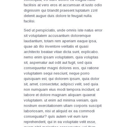
facilisis at vero eros et accumsan et iusto odio
dignissim qui blandit praesent luptatum zzril
delenit augue duis dolore te feugait nulla
facilisi.
Sed ut perspiciatis, unde omnis iste natus error
sit voluptatem accusantium doloremque
laudantium, totam rem aperiam eaque ipsa,
quae ab illo inventore veritatis et quasi
architecto beatae vitae dicta sunt, explicabo.
nemo enim ipsam voluptatem, quia voluptas
sit, aspernatur aut odit aut fugit, sed quia
consequuntur magni dolores eos, qui ratione
voluptatem sequi nesciunt, neque porro
quisquam est, qui dolorem ipsum, quia dolor
sit, amet, consectetur, adipisci velit, sed quia
non numquam eius modi tempora incidunt, ut
labore et dolore magnam aliquam quaerat
voluptatem. ut enim ad minima veniam, quis
nostrum exercitationem ullam corporis suscipit
laboriosam, nisi ut aliquid ex ea commodi
consequatur? quis autem vel eum iure
reprehenderit, qui in ea voluptate velit esse,