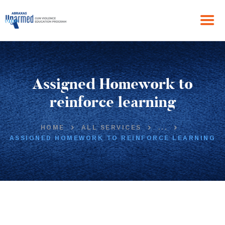
HOME
Assigned Homework to
ABOUT US
THE PROGRAM
reinforce learning
NEWS
GET IN TOUCH
HOME
ALL SERVICES
...
ASSIGNED HOMEWORK TO REINFORCE LEARNING