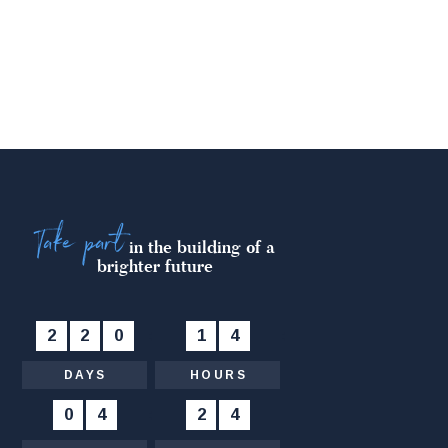
Take part
in the building of a
brighter future
2
2
0
:
1
4
:
DAYS
HOURS
0
4
:
2
4