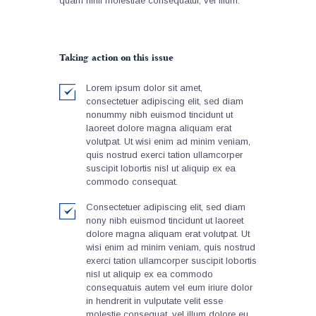
quam nihil molestiae consequatur, vel illum.
Taking action on this issue
Lorem ipsum dolor sit amet,
consectetuer adipiscing elit, sed diam
nonummy nibh euismod tincidunt ut
laoreet dolore magna aliquam erat
volutpat. Ut wisi enim ad minim veniam,
quis nostrud exerci tation ullamcorper
suscipit lobortis nisl ut aliquip ex ea
commodo consequat.
Consectetuer adipiscing elit, sed diam
nony nibh euismod tincidunt ut laoreet
dolore magna aliquam erat volutpat. Ut
wisi enim ad minim veniam, quis nostrud
exerci tation ullamcorper suscipit lobortis
nisl ut aliquip ex ea commodo
consequatuis autem vel eum iriure dolor
in hendrerit in vulputate velit esse
molestie consequat, vel illum dolore eu