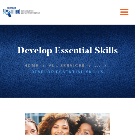
HOME
Develop Essential Skills
ABOUT US
THE PROGRAM
NEWS
HOME
ALL SERVICES
...
DEVELOP ESSENTIAL SKILLS
GET IN TOUCH