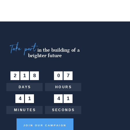
Take part
in the building of a
brighter future
2
1
8
:
0
7
:
DAYS
HOURS
4
1
:
4
1
MINUTES
SECONDS
JOIN OUR CAMPAIGN